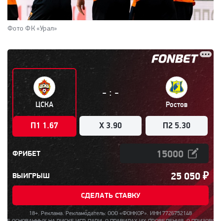
Фото ФК «Урал»
:
-
-
ЦСКА
Ростов
П1 1.67
X 3.90
П2 5.30
ФРИБЕТ
25 050
₽
ВЫИГРЫШ
СДЕЛАТЬ СТАВКУ
18+. Реклама. Рекламодатель: ООО «ФОНКОР». ИНН 7726752148
Х НА РИСКЕ ИГР, ПАРИ, О ПРАВИЛАХ ИХ ПРОВЕДЕНИЯ, О ПРИЗОВОМ ФОНДЕ ТАКИХ 