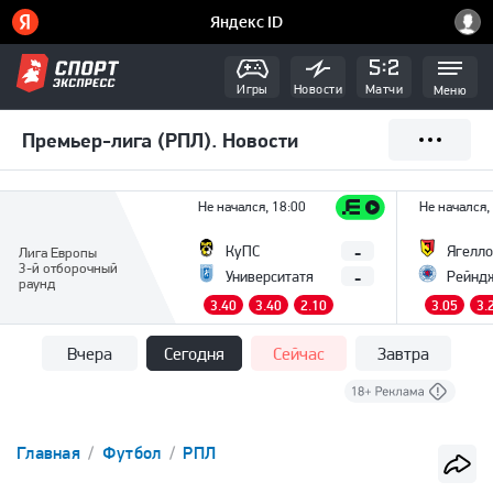
Игры
Новости
Матчи
Меню
Премьер-лига (РПЛ). Новости
Не начался, 18:00
Не начался,
-
КуПС
Ягелло
Лига Европы
3-й отборочный
-
Университатя
Рейнд
раунд
3.40
3.40
2.10
3.05
3.
Вчера
Сегодня
Сейчас
Завтра
Главная
Футбол
РПЛ