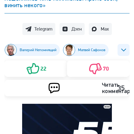
винить некого»
Telegram
Дзен
Max
Валерий Непомнящий
Матвей Сафонов
Футбол
22
70
Читать
35
комментари