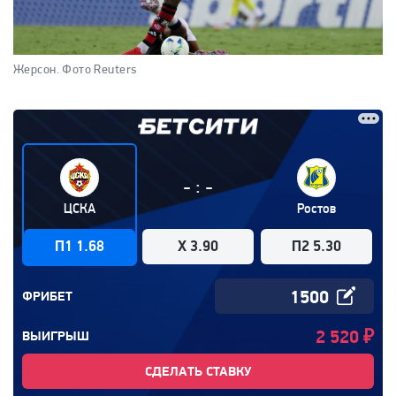
Жерсон.
Фото Reuters
:
-
-
ЦСКА
Ростов
П1 1.68
X 3.90
П2 5.30
ФРИБЕТ
2 520
₽
ВЫИГРЫШ
СДЕЛАТЬ СТАВКУ