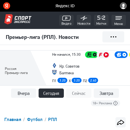
Видео
Новости
Матчи
Меню
Премьер-лига (РПЛ). Новости
Не начался, 15:30
Кр. Советов
Россия
Премьер-лига
Балтика
П1
3.20
X
3.20
П2
2.40
Вчера
Сегодня
Сейчас
Завтра
Главная
Футбол
РПЛ