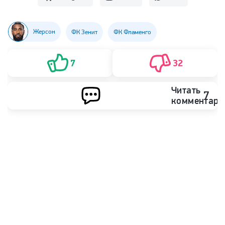
Жерсон
ФК Зенит
ФК Фламенго
7
32
Читать
7
комментари