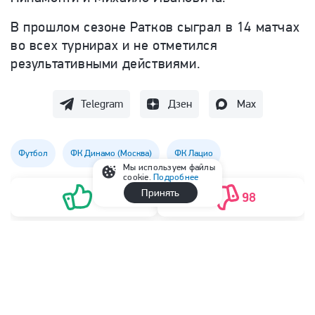
В прошлом сезоне Ратков сыграл в 14 матчах
во всех турнирах и не отметился
результативными действиями.
Telegram
Дзен
Max
Футбол
ФК Динамо (Москва)
ФК Лацио
Мы используем файлы
cookie.
Подробнее
Принять
19
98
Читать
29
комментари