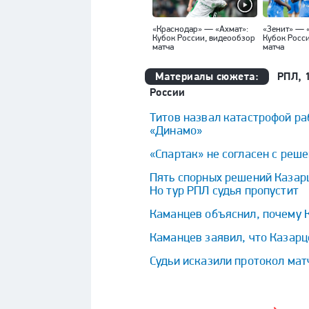
«Краснодар» — «Ахмат»:
«Зенит» — 
Кубок России, видеообзор
Кубок Росс
матча
матча
Материалы сюжета:
РПЛ, 
России
Титов назвал катастрофой ра
«Динамо»
«Спартак» не согласен с реш
Пять спорных решений Казарц
Но тур РПЛ судья пропустит
Каманцев объяснил, почему К
Каманцев заявил, что Казарц
Судьи исказили протокол мат