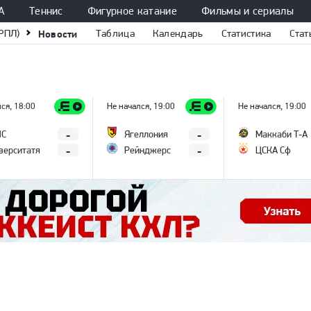
А
Теннис
Фигурное катание
Фильмы и сериалы
РПЛ)
Новости
Таблица
Календарь
Статистика
Стат
ся, 18:00
Не начался, 19:00
Не начался, 19:00
-
-
ПС
Ягеллония
Маккаби Т-А
-
-
верситатя
Рейнджерс
ЦСКА Сф