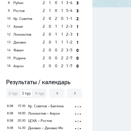
2
1
0
1
3-4
3
Рубин
8
2
1
0
1
5-4
3
Ростов
9
2
0
2
0
1-1
2
Кр. Советов
10
2
0
1
1
2-3
1
Ахмат
11
2
0
1
1
2-3
1
Локомотив
12
2
0
1
1
1-2
1
Динамо
13
2
0
0
2
3-5
0
Факел
14
2
0
0
2
2-7
0
Родина
15
2
0
0
2
1-7
0
Акрон
16
Результаты / календарь
тур
2 тур
3 тур
4 тур
5 тур
6 тур
7 тур
8 тур
9 тур
10 тур
11
8.08
15:30
Кр. Советов – Балтика
- : -
8.08
18:00
Локомотив – Акрон
- : -
8.08
20:30
ЦСКА – Ростов
- : -
9.08
14:30
Динамо – Динамо Мх
- : -