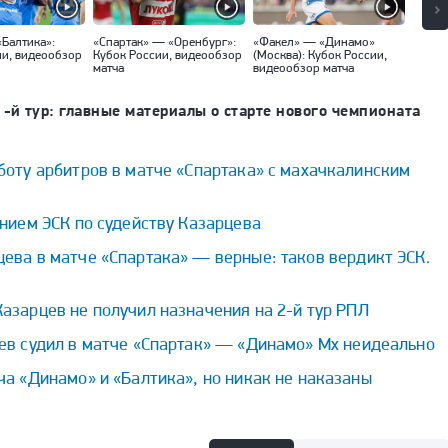
«Балтика»:
«Спартак» — «Оренбург»:
«Факел» — «Динамо»
«Локо
ии, видеообзор
Кубок России, видеообзор
(Москва): Кубок России,
Кубок
матча
видеообзор матча
матча
1-й тур: главные материалы о старте нового чемпионата
боту арбитров в матче «Спартака» с махачкалинским
ением ЭСК по судейству Казарцева
ева в матче «Спартака» — верные: таков вердикт ЭСК.
азарцев не получил назначения на 2-й тур РПЛ
ев судил в матче «Спартак» — «Динамо» Мх неидеально
ча «Динамо» и «Балтика», но никак не наказаны