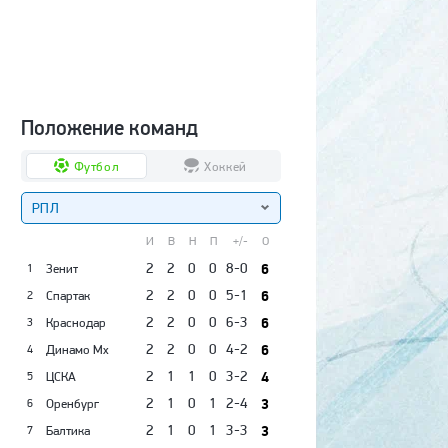
Положение команд
Футбол
Хоккей
РПЛ
И
В
Н
П
+/-
О
2
2
0
0
8-0
6
Зенит
1
2
2
0
0
5-1
6
Спартак
2
2
2
0
0
6-3
6
Краснодар
3
2
2
0
0
4-2
6
Динамо Мх
4
2
1
1
0
3-2
4
ЦСКА
5
2
1
0
1
2-4
3
Оренбург
6
2
1
0
1
3-3
3
Балтика
7