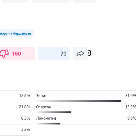
Георгий Черданцев
160
70
12.8%
Зенит
31.9
21.8%
Спартак
13.2
8.3%
Локомотив
8.9
3.2%