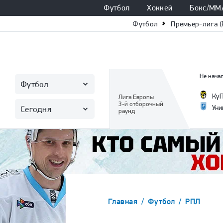
Футбол
Хоккей
Бокс/ММ
Футбол
Премьер-лига (
Не начал
Футбол
Ку
Лига Европы
3-й отборочный
Уни
Сегодня
раунд
Главная
Футбол
РПЛ