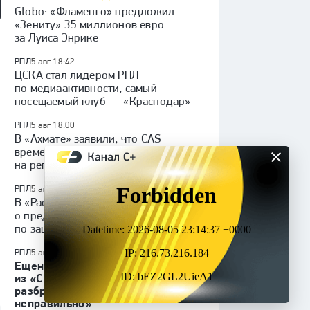
Globo: «Фламенго» предложил
«Зениту» 35 миллионов евро
мотив» — ЦСКА:
«Динамо» (Махачкала) —
«Родина» — «Рубин»:
за Луиса Энрике
 России, видеообзор
«Крылья Советов»: Кубок
Кубок России, видеообзор
России, видеообзор матча
матча
РПЛ
5 авг 18:42
ЦСКА стал лидером РПЛ
по медиаактивности, самый
посещаемый клуб — «Краснодар»
РПЛ
5 авг 18:00
В «Ахмате» заявили, что CAS
временно приостановил запрет
на регистрацию новых игроков
РПЛ
5 авг 17:54
1
В «Расинге» сообщили
о предложении ЦСКА
по защитнику Мартирене
РПЛ
5 авг 17:15
2
Ещенко об уходе Ливая Гарсии
из «Спартака»: «Так
разбрасываться деньгами
неправильно»