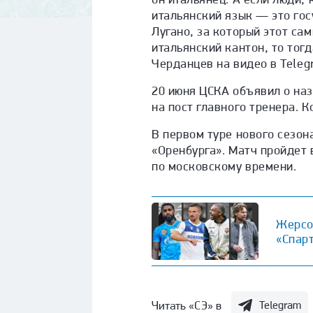
итальянский язык — это го
Лугано, за который этот сам
итальянский кантон, то тог
Черданцев на видео
в Teleg
20 июня ЦСКА объявил о на
на пост главного тренера. К
В первом туре нового сезон
«Оренбурга». Матч пройдет в
по московскому времени.
Жерсо
«Спар
Читать «СЭ» в
Telegram