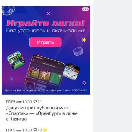
РПЛ
5 авг 19:00
11
Даку смотрит кубковый матч
«Спартак» — «Оренбург» в ложе
с Кахигао
РПЛ
5 авг 18:50
13