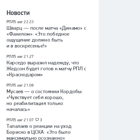
Новости
РПЛ
5 авг 22:23
Шварц — после матча «Динамо» с
«Факелом»: «Это победное
ощущение должно быть
и в воскресенье!»
РПЛ
5 авг 21:27
Карседо выразил надежду, что
Жедсон будет готов к матчу РПЛ с
«Краснодаром»
РПЛ
5 авг 21:08
Мусаев — о состоянии Кордобы:
«Чувствует себя хорошо,
но реабилитация только
началась»
РПЛ
5 авг 21:07
3
Талалаев о реакции на уход
Бориско в ЦСКА: «Это было
максимально осознанно»