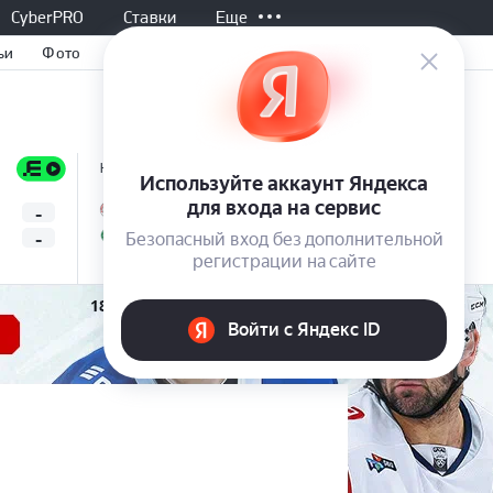
CyberPRO
Ставки
Еще
ьи
Фото
Не начался, 20:00
Не начался, 20:00
-
-
Линколн
Градец-Кралов
Все матчи
-
-
Омония
Бешикташ