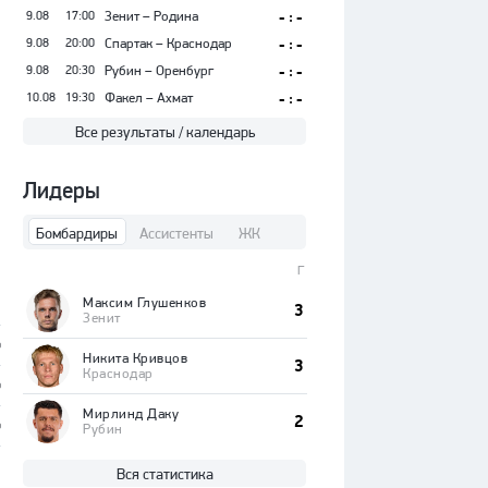
9.08
17:00
Зенит – Родина
- : -
9.08
20:00
Спартак – Краснодар
- : -
9.08
20:30
Рубин – Оренбург
- : -
10.08
19:30
Факел – Ахмат
- : -
Все результаты / календарь
Лидеры
Бомбардиры
Ассистенты
ЖК
Г
Максим Глушенков
3
Зенит
%
Никита Кривцов
3
Краснодар
%
Мирлинд Даку
2
%
Рубин
Вся статистика