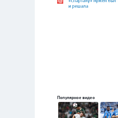
«Спартаку» нужен был 
и решала
Популярное видео