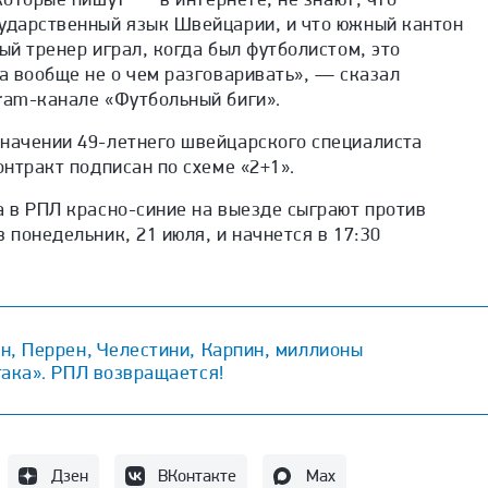
сударственный язык Швейцарии, и что южный кантон
ый тренер играл, когда был футболистом, это
да вообще не о чем разговаривать», — сказал
ram-канале «Футбольный биги».
значении 49-летнего швейцарского специалиста
онтракт подписан по схеме «2+1».
а в РПЛ красно-синие на выезде сыграют против
 понедельник, 21 июля, и начнется в 17:30
н, Перрен, Челестини, Карпин, миллионы
1 
така». РПЛ возвращается!
Дзен
ВКонтакте
Max