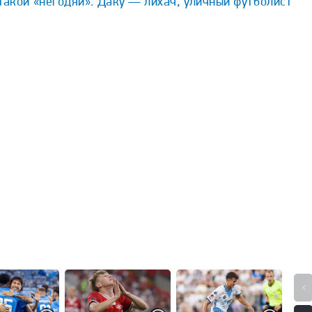
такой «негодяй». Даку — лихач, уличный футболист