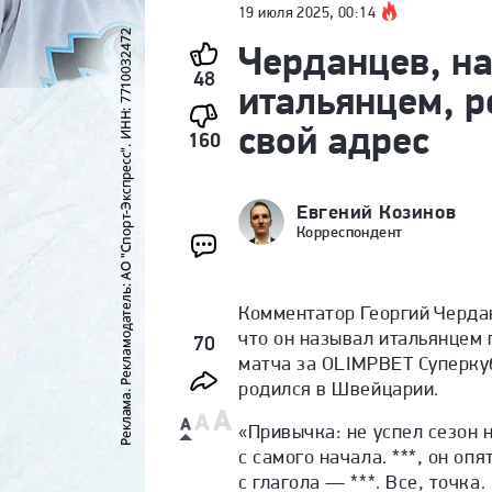
19 июля 2025, 00:14
Черданцев, н
48
итальянцем, р
свой адрес
160
Евгений Козинов
Корреспондент
Комментатор Георгий Чердан
что он называл итальянцем
70
матча за OLIMPBET Суперкуб
родился в Швейцарии.
«Привычка: не успел сезон н
с самого начала. ***, он опя
с глагола — ***. Все, точка.