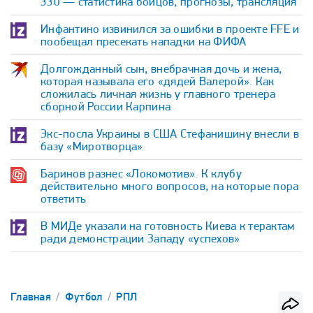
330 — статистика бойцов, прогнозы, трансляция
Инфантино извинился за ошибки в проекте FFE и
пообещал пресекать нападки на ФИФА
Долгожданный сын, внебрачная дочь и жена,
которая называла его «дядей Валерой». Как
сложилась личная жизнь у главного тренера
сборной России Карпина
Экс-посла Украины в США Стефанишину внесли в
базу «Миротворца»
Баринов разнес «Локомотив». К клубу
действительно много вопросов, на которые пора
ответить
В МИДе указали на готовность Киева к терактам
ради демонстрации Западу «успехов»
Главная
Футбол
РПЛ