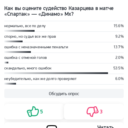
Как вы оцените судейство Казарцева в матче
«Спартак» — «Динамо» Мх?
нормально, все по делу
15.6%
спорно, но судья все же прав
9.2%
ошибка с неназначенными пенальти
13.7%
ошибка с отменой голов
2.0%
скандально, много ошибок
53.5%
неубедительно, как же долго проверяют
6.0%
Обсудить опрос
5
3
Читать