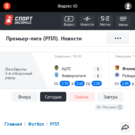
Видео
Новости
Матчи
Меню
Премьер-лига (РПЛ). Новости
Завершен, 18:00
Завершен, 1
Ягелл
1
КуПС
Лига Европы
3-й отборочный
1
Университатя
Рейнд
раунд
П1
3.70
X
3.40
П2
2.00
П1
2.85
X
Вчера
Сегодня
Сейчас
Завтра
Главная
Футбол
РПЛ