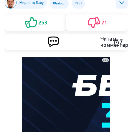
Мирлинд Даку
Футбол
РПЛ
ФК Рубин (Казань)
ФК Спартак (Москва)
253
71
Читать
147
комментари