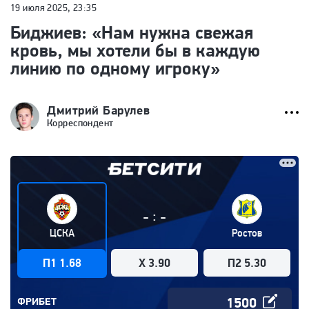
19 июля 2025, 23:35
Биджиев: «Нам нужна свежая
кровь, мы хотели бы в каждую
линию по одному игроку»
Дмитрий Барулев
Корреспондент
:
-
-
ЦСКА
Ростов
П1 1.68
X 3.90
П2 5.30
ФРИБЕТ