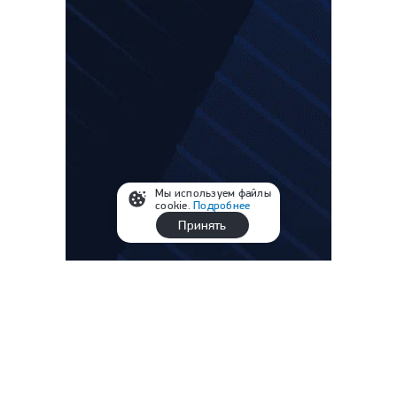
Мы используем файлы
cookie.
Подробнее
Принять
Материалы сюжета
РПЛ, 3-й тур: «Спартак» — «Краснодар»,
«Зенит» — «Родина» и все матчи