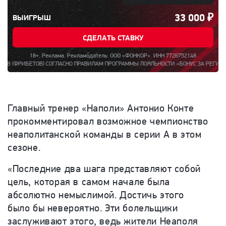
33 000
₽
ВЫИГРЫШ
СДЕЛАТЬ СТАВКУ
18+. Реклама. Рекламодатель: ООО «ФОНКОР». ИНН 7726752148
ОВ) СОГЛАСНО ПРАВИЛАМ ПРОГРАММЫ ЛОЯЛЬНОСТИ «БОНУС ЗА РЕГИСТРАЦИЮ ДО 150
Главный тренер «Наполи» Антонио Конте
прокомментировал возможное чемпионство
неаполитанской команды в серии А в этом
сезоне.
«Последние два шага представляют собой
цель, которая в самом начале была
абсолютно немыслимой. Достичь этого
было бы невероятно. Эти болельщики
заслуживают этого, ведь жители Неаполя