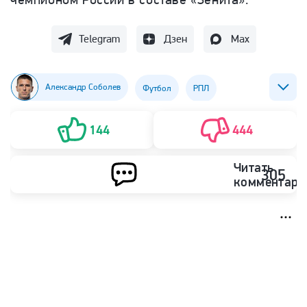
Telegram
Дзен
Max
Александр Соболев
Футбол
РПЛ
ФК Зенит
ФК Спартак (Москва)
144
444
Читать
305
комментари