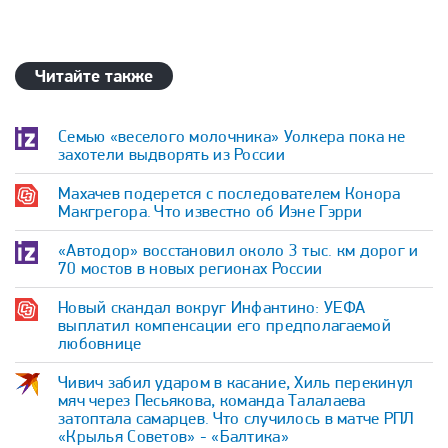
Читайте также
Семью «веселого молочника» Уолкера пока не
захотели выдворять из России
Махачев подерется с последователем Конора
Макгрегора. Что известно об Иэне Гэрри
«Автодор» восстановил около 3 тыс. км дорог и
70 мостов в новых регионах России
Новый скандал вокруг Инфантино: УЕФА
выплатил компенсации его предполагаемой
любовнице
Чивич забил ударом в касание, Хиль перекинул
мяч через Песьякова, команда Талалаева
затоптала самарцев. Что случилось в матче РПЛ
«Крылья Советов» - «Балтика»