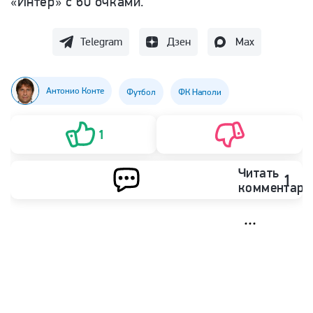
«Интер» с 60 очками.
Telegram
Дзен
Max
Антонио Конте
Футбол
ФК Наполи
1
Читать
1
комментари