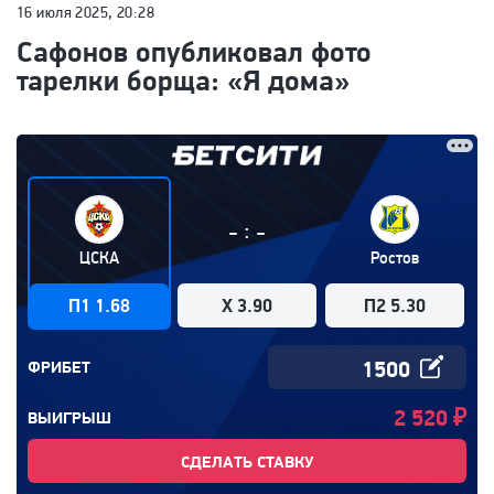
16 июля 2025, 20:28
Сафонов опубликовал фото
тарелки борща: «Я дома»
:
-
-
ЦСКА
Ростов
П1 1.68
X 3.90
П2 5.30
ФРИБЕТ
2 520
₽
ВЫИГРЫШ
СДЕЛАТЬ СТАВКУ