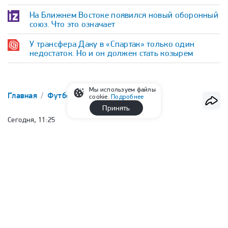
На Ближнем Востоке появился новый оборонный
союз. Что это означает
У трансфера Даку в «Спартак» только один
недостаток. Но и он должен стать козырем
Мы используем файлы
Главная
Футбол
РПЛ
cookie.
Подробнее
Принять
Сегодня, 11:25
Непомнящий — о Сафонове: «Если
бы не политика, был бы
претендентом на звание лучшего
вратаря года в мире»
Александр Кружков
Обозреватель