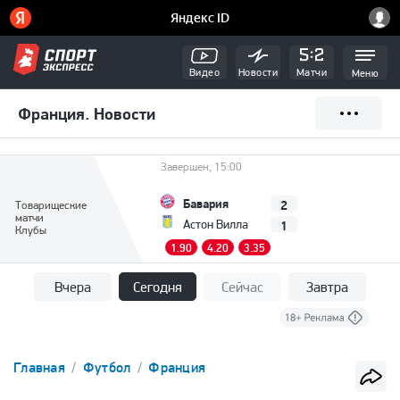
Видео
Новости
Матчи
Меню
Франция. Новости
Завершен, 15:00
Бавария
2
Товарищеские
матчи
1
Астон Вилла
Клубы
1.90
4.20
3.35
Вчера
Сегодня
Сейчас
Завтра
Главная
Футбол
Франция