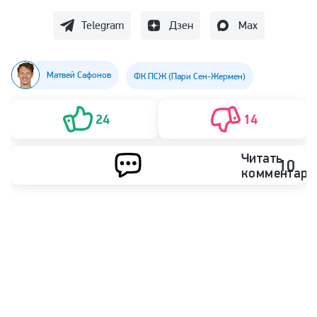
Telegram
Дзен
Max
Матвей Сафонов
ФК ПСЖ (Пари Сен-Жермен)
24
14
Читать
10
комментари