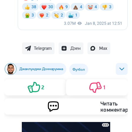
Telegram
Дзен
Max
Джанлуиджи Доннарумма
Футбол
ФК ПСЖ (Пари Сен-Жермен)
2
1
Читать
комментари