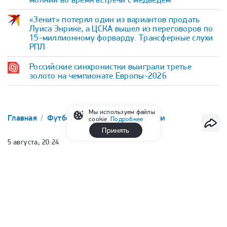
«Зенит» потерял один из вариантов продать
Луиса Энрике, а ЦСКА вышел из переговоров по
15-миллионному форварду. Трансферные слухи
РПЛ
Российские синхронистки выиграли третье
золото на чемпионате Европы-2026
Мы используем файлы
Главная
Футбол
FONBET Кубок России
cookie.
Подробнее
Принять
5 августа, 20:24
«Спартак» разгромил «Оренбург»
в кубковом матче
Руслан Минаев