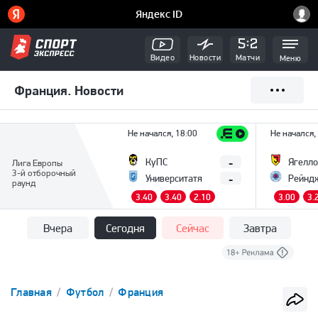
Видео
Новости
Матчи
Меню
Франция. Новости
Не начался, 18:00
Не начался,
-
КуПС
Ягелло
Лига Европы
3-й отборочный
-
Университатя
Рейнд
раунд
3.40
3.40
2.10
3.00
3.
Вчера
Сегодня
Сейчас
Завтра
Главная
Футбол
Франция