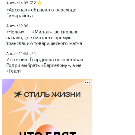
Англия
14:05
2
«Арсенал» объявил о переходе
Гимарайнса
Англия
12:00
«Челси» — «Милан»: во сколько
начало, где смотреть прямую
трансляцию товарищеского матча
Англия
11:52
1
Источник: Гвардиола посоветовал
Родри выбрать «Барселону», а не
«Реал»