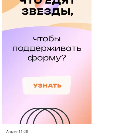
мотив» — ЦСКА:
«Динамо» (Махачкала) —
«Родина» — «Рубин»:
 России, видеообзор
«Крылья Советов»: Кубок
Кубок России, видеообзор
России, видеообзор матча
матча
Англия
11:00