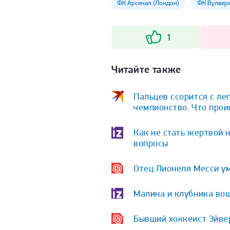
ФК Арсенал (Лондон)
ФК Вулвер
1
Читайте также
Пальцев ссорится с ле
чемпионство. Что про
Как не стать жертвой 
вопросы
Отец Лионеля Месси у
Малина и клубника вош
Бывший хоккеист Эйве