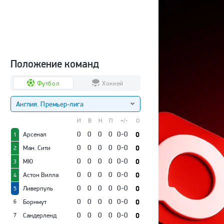
Положение команд
Футбол
Хоккей
Англия. Премьер-лига
И
В
Н
П
+/-
О
0
0
0
0
0-0
0
Арсенал
1
0
0
0
0
0-0
0
Ман. Сити
2
0
0
0
0
0-0
0
МЮ
3
0
0
0
0
0-0
0
Астон Вилла
4
0
0
0
0
0-0
0
Ливерпуль
5
0
0
0
0
0-0
0
Борнмут
6
0
0
0
0
0-0
0
Сандерленд
7