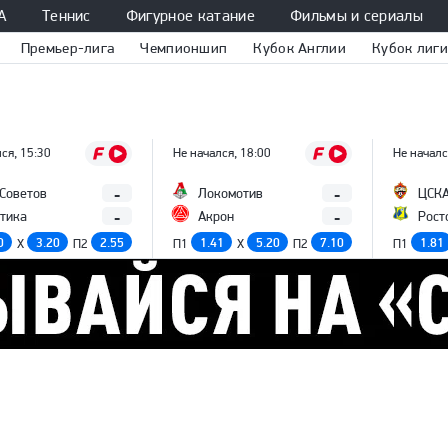
А
Теннис
Фигурное катание
Фильмы и сериалы
Премьер-лига
Чемпионшип
Кубок Англии
Кубок лиги
ся, 15:30
Не начался, 18:00
Не началс
-
-
 Советов
Локомотив
ЦСК
-
-
тика
Акрон
Рост
0
3.20
2.55
1.41
5.20
7.10
1.81
X
П2
П1
X
П2
П1