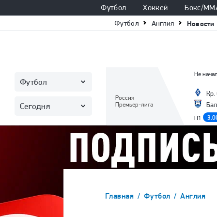
Футбол
Хоккей
Бокс/ММ
Футбол
Англия
Новости
Не начал
Футбол
Кр.
Россия
Премьер-лига
Бал
Сегодня
3.0
П1
Главная
Футбол
Англия