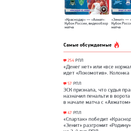
«Краснодар» — «Ахмат»:
«Зенит» — 
Кубок России, видеообзор
Кубок Росс
матча
матча
Самые обсуждаемые
254
РПЛ
«Денег нет» или «все норма
идет «Локомотив». Колонка
57
РПЛ
ЭСК признала, что судья пр
назначил пенальти в ворота
в начале матча с «Ахматом»
47
РПЛ
«Спартак» победит «Краснод
«Зенит» разгромит «Родину»