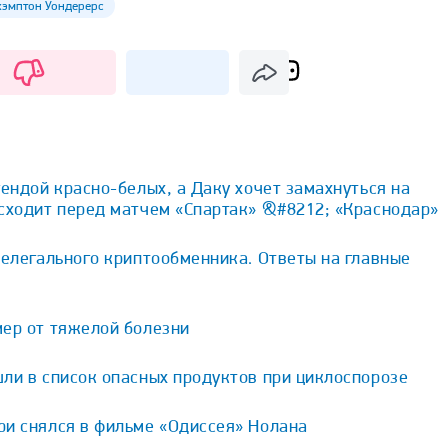
хэмптон Уондерерс
гендой красно-белых, а Даку хочет замахнуться на
исходит перед матчем «Спартак» &#8212; «Краснодар»
нелегального криптообменника. Ответы на главные
мер от тяжелой болезни
ли в список опасных продуктов при циклоспорозе
ри снялся в фильме «Одиссея» Нолана