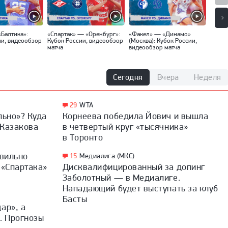
«Балтика»:
«Спартак» — «Оренбург»:
«Факел» — «Динамо»
«Локо
ии, видеообзор
Кубок России, видеообзор
(Москва): Кубок России,
Кубок
матча
видеообзор матча
матча
Сегодня
Вчера
Неделя
29
WTA
льно»? Куда
Корнеева победила Йович и вышла
 Казакова
в четвертый круг «тысячника»
в Торонто
авильно
15
Медиалига (МКС)
 «Спартака»
Дисквалифицированный за допинг
Заболотный — в Медиалиге.
Нападающий будет выступать за клуб
Басты
ар», а
. Прогнозы