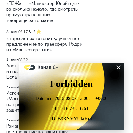
«ПСЖ» — «Манчестер Юнайтед»:
во сколько начало, где смотреть
прямую трансляцию
товарищеского матча
Англия
09:17
9
«Барселона» готовит улучшенное
предложение по трансферу Родри
из «Манчестер Сити»
Англия
08:32
Алонсо: «Челси» — один
из величайших клубов мира.
Цель — добиться успеха»
Англия
06:44
Источник: «Ньюкасл» отказал
«Манчестер Юнайтед»
на предложение о переходе
защитника Холла
Англия
06:31
Романо: «Атлетико» сделает новое
предложение по защитнику