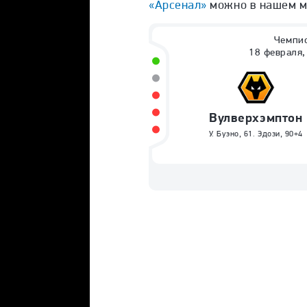
«Арсенал»
можно в нашем ма
Чемпио
18 февраля,
Вулверхэмптон
У. Буэно
,
61
.
Эдози
,
90+4