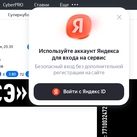
CyberPRO
Ставки
Еще
Суперкубок
я, 20:30
Не начался, 17:00
Все матчи
-
А
Нижний Новгор
Россия
PARI Первая лига
-
ов
Нефтехимик
(ФНЛ)
3.80
4.70
1.50
4.10
X
П2
П1
X