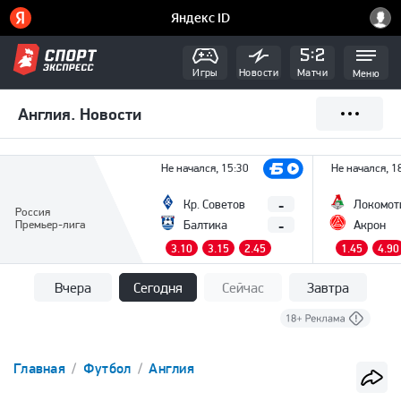
Игры
Новости
Матчи
Меню
Англия. Новости
Не начался, 15:30
Не начался, 1
-
Кр. Советов
Локомот
Россия
-
Премьер-лига
Балтика
Акрон
3.10
3.15
2.45
1.45
4.90
Вчера
Сегодня
Сейчас
Завтра
Главная
Футбол
Англия