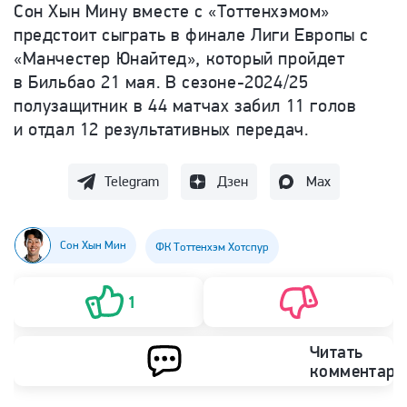
Сон Хын Мину вместе с
«
Тоттенхэмом
»
предстоит сыграть в финале Лиги Европы с
«
Манчестер Юнайтед
»
, который пройдет
в Бильбао 21 мая. В
сезоне-2024
/25
полузащитник в 44 матчах забил 11 голов
и отдал 12 результативных передач.
Telegram
Дзен
Max
Сон Хын Мин
ФК Тоттенхэм Хотспур
1
Читать
комментари