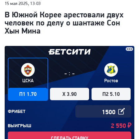
15 мая 2025, 13:03
В Южной Корее арестовали двух
человек по делу о шантаже Сон
Хын Мина
:
-
-
ЦСКА
Ростов
П1 1.70
X 3.90
П2 5.10
ФРИБЕТ
2 550
₽
ВЫИГРЫШ
СДЕЛАТЬ СТАВКУ