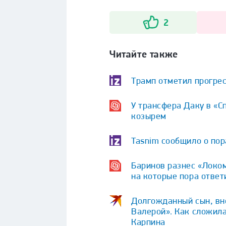
2
Читайте также
Трамп отметил прогрес
У трансфера Даку в «С
козырем
Tasnim сообщило о по
Баринов разнес «Локом
на которые пора ответ
Долгожданный сын, вне
Валерой». Как сложила
Карпина