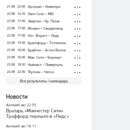
21.08
22:00
Арсенал – Ковентри
- : -
22.08
14:30
Халл Сити – МЮ
- : -
22.08
17:00
Эвертон – Кр. Пэлас
- : -
22.08
17:00
Ипсвич – Сандерленд
- : -
22.08
17:00
Нот. Форест – Лидс
- : -
22.08
19:30
Брентфорд – Тоттенхэм
- : -
23.08
16:00
Брайтон – Астон Вилла
- : -
23.08
16:00
Ман. Сити – Борнмут
- : -
23.08
18:30
Ньюкасл – Ливерпуль
- : -
24.08
22:00
Фулхэм – Челси
- : -
Все результаты / календарь
Новости
Англия
6 авг 22:55
Вратарь «Манчестер Сити»
Траффорд перешел в «Лидс»
Англия
6 авг 18:11