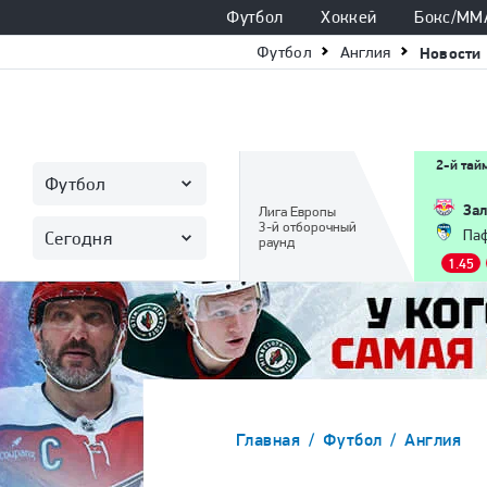
Футбол
Хоккей
Бокс/ММ
Футбол
Англия
Новости
2-й тай
Футбол
Зал
Лига Европы
3-й отборочный
Па
Сегодня
раунд
1.45
Главная
Футбол
Англия