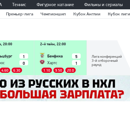
А
Теннис
Фигурное катание
Фильмы и сериалы
Премьер-лига
Чемпионшип
Кубок Англии
Кубок лиги
м, 20:00
2-й тайм, 22:00
ьцбург
Бенфика
1
5
Лига конференций
3-й отборочный
0
1
фос
Хартс
раунд
4.60
6.30
1.10
9.50
20.0