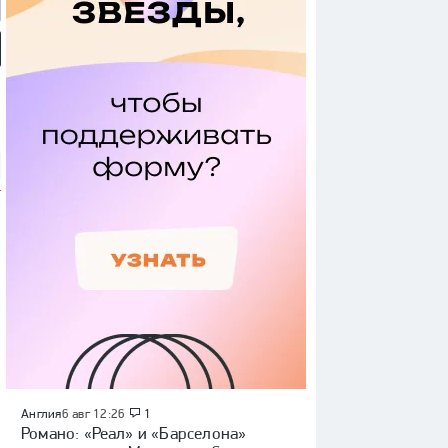
мотив» — ЦСКА:
«Динамо» (Махачкала) —
«Родина» — «Рубин»:
 России, видеообзор
«Крылья Советов»: Кубок
Кубок России, видеообзор
России, видеообзор матча
матча
Англия
6 авг 12:26
1
Романо: «Реал» и «Барселона»