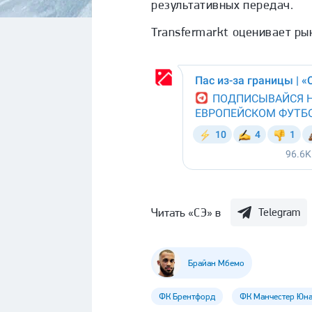
результативных передач.
Transfermarkt оценивает ры
Читать «СЭ» в
Telegram
Брайан Мбемо
ФК Брентфорд
ФК Манчестер Юна