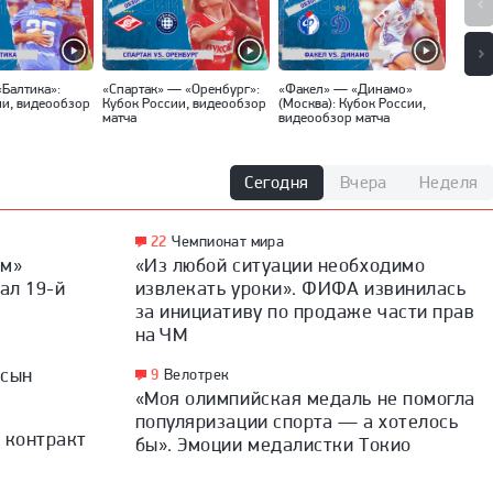
«Балтика»:
«Спартак» — «Оренбург»:
«Факел» — «Динамо»
«Локо
ии, видеообзор
Кубок России, видеообзор
(Москва): Кубок России,
Кубок
матча
видеообзор матча
матча
Сегодня
Вчера
Неделя
22
Чемпионат мира
ом»
«Из любой ситуации необходимо
ал 19-й
извлекать уроки». ФИФА извинилась
за инициативу по продаже части прав
на ЧМ
 сын
9
Велотрек
«Моя олимпийская медаль не помогла
популяризации спорта — а хотелось
 контракт
бы». Эмоции медалистки Токио