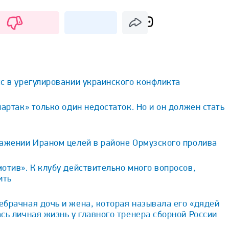
с в урегулировании украинского конфликта
партак» только один недостаток. Но и он должен стать
ражении Ираном целей в районе Ормузского пролива
отив». К клубу действительно много вопросов,
ить
брачная дочь и жена, которая называла его «дядей
сь личная жизнь у главного тренера сборной России