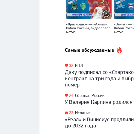
«Краснодар» — «Ахмат»:
«Зенит» — 
Кубок России, видеообзор
Кубок Росс
матча
матча
Самые обсуждаемые
32
РПЛ
Даку подписал со «Спартак
контракт на три года и выбр
номер
24
Сборная России
У Валерия Карпина родился
22
Испания
«Реал» и Винисиус продлили
до 2032 года