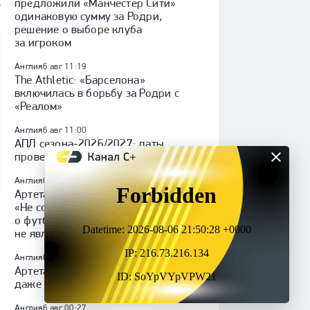
предложили «Манчестер Сити»
одинаковую сумму за Родри,
решение о выборе клуба
за игроком
Англия
6 авг 11:19
The Athletic: «Барселона»
включилась в борьбу за Родри с
«Реалом»
Англия
6 авг 11:00
АПЛ сезона-2026/2027: даты
проведения чемпионата Англии
Англия
6 авг 07:57
Артета — о Гимарайнсе:
«Не собираюсь говорить
о футболистах, которые
не являются игроками «Арсенала»
Англия
6 авг 07:20
Артета: «Иногда плохой результат
даже полезен»
Англия
6 авг 00:27