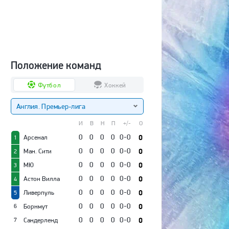
Положение команд
Футбол
Хоккей
Англия. Премьер-лига
И
В
Н
П
+/-
О
0
0
0
0
0-0
0
Арсенал
1
0
0
0
0
0-0
0
Ман. Сити
2
0
0
0
0
0-0
0
МЮ
3
0
0
0
0
0-0
0
Астон Вилла
4
0
0
0
0
0-0
0
Ливерпуль
5
0
0
0
0
0-0
0
Борнмут
6
0
0
0
0
0-0
0
Сандерленд
7