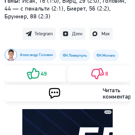
Голы:
Исак, 16 (1:0), Вирц, 29 (2:0), Головин,
44 — с пенальти (2:1), Биерет, 56 (2:2),
Бруннер, 88 (2:3)
Telegram
Дзен
Max
Александр Головин
ФК Ливерпуль
ФК Монако
49
8
Читать
комментари