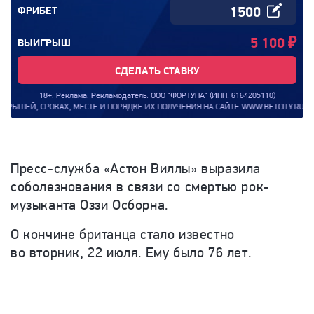
ФРИБЕТ
5 100
₽
ВЫИГРЫШ
СДЕЛАТЬ СТАВКУ
18+. Реклама. Рекламодатель: ООО "ФОРТУНА" (ИНН: 6164205110)
ЕЙ, СРОКАХ, МЕСТЕ И ПОРЯДКЕ ИХ ПОЛУЧЕНИЯ НА САЙТЕ WWW.BETCITY.RU. ИНФОР
Пресс-служба «Астон Виллы» выразила
соболезнования в связи со смертью рок-
музыканта Оззи Осборна.
О кончине британца стало известно
во вторник, 22 июля. Ему было 76 лет.