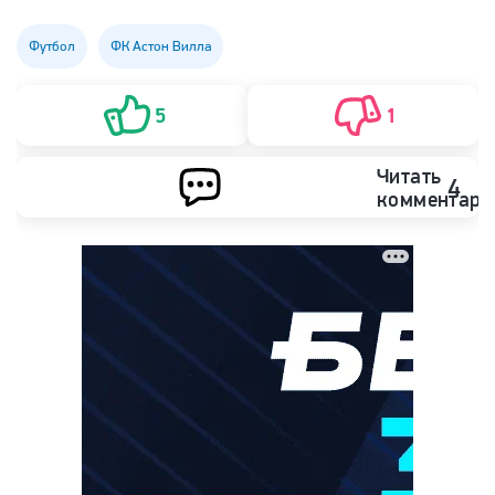
Футбол
ФК Астон Вилла
5
1
Читать
4
комментари