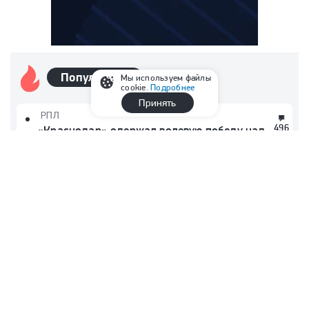
Популярные
Мы используем файлы
cookie.
Подробнее
Принять
РПЛ
496
«Краснодар» одержал волевую победу над
«Спартаком» и возглавил таблицу РПЛ
РПЛ
271
Первая громкая сенсация сезона: «Родина»
одержала волевую победу в Петербурге! Что
произошло с «Зенитом»?
РПЛ
166
Даку перешел в «Спартак», уйдут ли
Батраков и Карпукас из «Локо», Латышонок
в «Балтике». Таблица переходов РПЛ