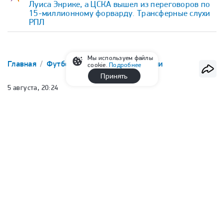
Луиса Энрике, а ЦСКА вышел из переговоров по
15-миллионному форварду. Трансферные слухи
РПЛ
Мы используем файлы
Главная
Футбол
FONBET Кубок России
cookie.
Подробнее
Принять
5 августа, 20:24
«Спартак» разгромил «Оренбург»
в кубковом матче
Руслан Минаев