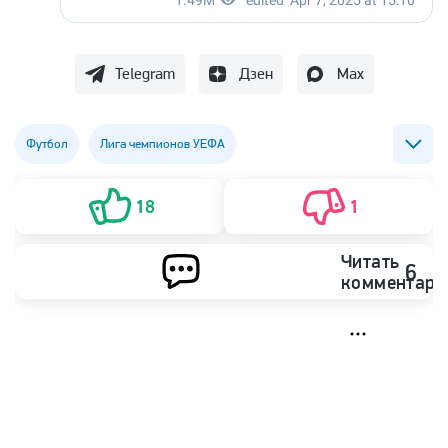
Telegram
Дзен
Max
Футбол
Лига чемпионов УЕФА
ФК Арсенал (Лондон)
ФК ПСЖ (Пари Сен-Жермен)
18
1
Микель Артета
Читать
6
комментари