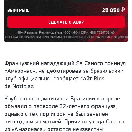
25 050
₽
ВЫИГРЫШ
СДЕЛАТЬ СТАВКУ
18+. Реклама. Рекламодатель: ООО «ФОНКОР». ИНН 7726752148
НО ПРАВИЛАМ ПРОГРАММЫ ЛОЯЛЬНОСТИ «БОНУС ЗА РЕГИСТРАЦИЮ ДО 15000». ПОЛНА
Французский нападающий Яя Саного покинул
«Амазонас», не дебютировав за бразильский
клуб официально, сообщает сайт Rios
de Noticias.
Клуб второго дивизиона Бразилии в апреле
объявил о переходе 32-летнего француза
,
однако с тех пор игрок не был заявлен
ни в одном из матчей. Причины ухода Саного
из «Амазонаса» остаются неизвестны.