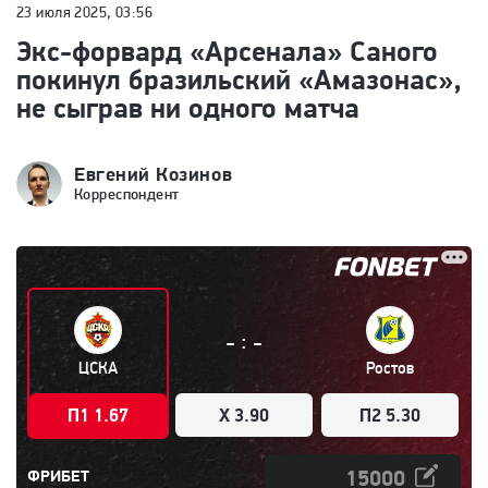
23 июля 2025, 03:56
Экс-форвард «Арсенала» Саного
покинул бразильский «Амазонас»,
не сыграв ни одного матча
Евгений Козинов
Корреспондент
:
-
-
ЦСКА
Ростов
П1 1.67
X 3.90
П2 5.30
ФРИБЕТ