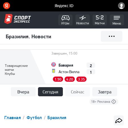
Игры
Новости
Матчи
Меню
Бразилия. Новости
Завершен, 15:00
Бавария
2
Товарищеские
матчи
1
Астон Вилла
Клубы
1.90
4.20
3.35
Вчера
Сегодня
Сейчас
Завтра
Главная
Футбол
Бразилия