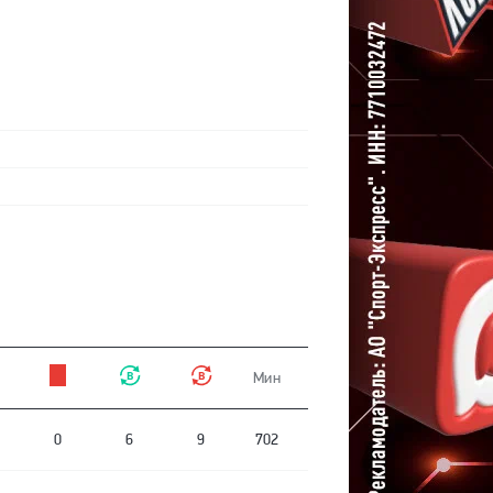
Мин
0
6
9
702