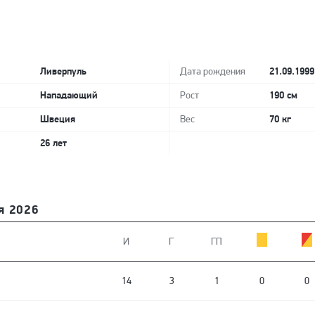
Ливерпуль
21.09.1999
Дата рождения
Нападающий
190 см
Рост
Швеция
70 кг
Вес
26 лет
я 2026
И
Г
ГП
14
3
1
0
0