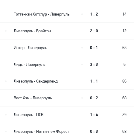
1 : 2
Тоттенхэм Хотспур
-
Ливерпуль
14
2 : 0
Ливерпуль
-
Брайтон
12
0 : 1
Интер
-
Ливерпуль
68
3 : 3
Лидс
-
Ливерпуль
6
1 : 1
Ливерпуль
-
Сандерленд
86
0 : 2
Вест Хэм
-
Ливерпуль
68
1 : 4
Ливерпуль
-
ПСВ
29
0 : 3
Ливерпуль
-
Ноттингем Форест
68