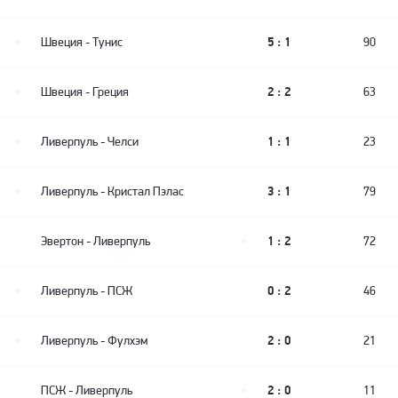
5 : 1
Швеция
-
Тунис
90
2 : 2
Швеция
-
Греция
63
1 : 1
Ливерпуль
-
Челси
23
3 : 1
Ливерпуль
-
Кристал Пэлас
79
1 : 2
Эвертон
-
Ливерпуль
72
0 : 2
Ливерпуль
-
ПСЖ
46
2 : 0
Ливерпуль
-
Фулхэм
21
2 : 0
ПСЖ
-
Ливерпуль
11