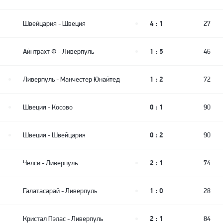
4 : 1
Швейцария
-
Швеция
27
1 : 5
Айнтрахт Ф
-
Ливерпуль
46
1 : 2
Ливерпуль
-
Манчестер Юнайтед
72
0 : 1
Швеция
-
Косово
90
0 : 2
Швеция
-
Швейцария
90
2 : 1
Челси
-
Ливерпуль
74
1 : 0
Галатасарай
-
Ливерпуль
28
2 : 1
Кристал Пэлас
-
Ливерпуль
84