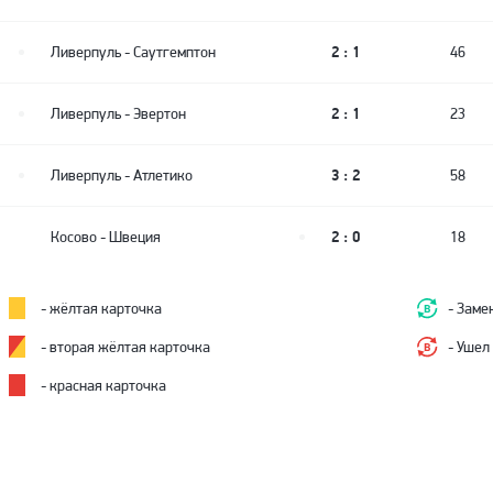
2 : 1
Ливерпуль
-
Саутгемптон
46
2 : 1
Ливерпуль
-
Эвертон
23
3 : 2
Ливерпуль
-
Атлетико
58
2 : 0
Косово
-
Швеция
18
- жёлтая карточка
- Заме
- вторая жёлтая карточка
- Ушел 
- красная карточка