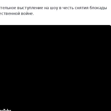
тельное выступление на шоу в честь снятия блокады
ественной войне.