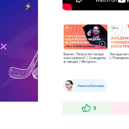
Базин: Петросян лучше
Экскурсия
иностранок? / Скандалы
с Плющенк
в танцах / Интриги
сезона
Камила Валиева
9