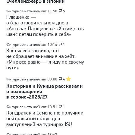
«челленджер» в Японии
Фигурное катание
4 авг 11:58
5
Плющенко —
о благотворительном дне в
«Ангелах Плющенко»: «Хотим дать
шанс детям поверить в себя»
Фигурное катание
4 авг 10:14
1
Костылева заявила, что
не обращает внимания на хейт:
«Мне все равно — я иду по своему
пути»
Фигурное катание
4 авг 08:00
4
Косторная и Куница рассказали
о возвращении
в сезоне-2026/27
Фигурное катание
3 авг 19:51
1
Кондратюк и Семененко получили
нейтральный статус для
выступлений на турнирах ISU
Фигурное катание
3 авг 13:47