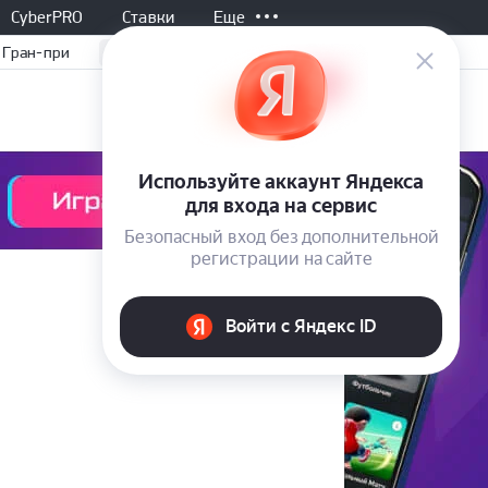
CyberPRO
Ставки
Еще
Гран-при