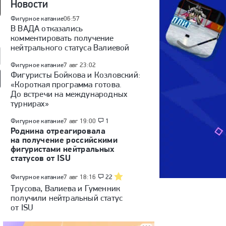
Новости
Фигурное катание
06:57
В ВАДА отказались
комментировать получение
нейтрального статуса Валиевой
Фигурное катание
7 авг 23:02
Фигуристы Бойкова и Козловский:
«Короткая программа готова.
До встречи на международных
иада: кто поедет
Трусова и Игнатов в
Трусова под живой
ссии? / Чемпионат
«Четырех свадьбах» /
вокал Zivert: «Выживут
турнирах»
и: кто был
Загитова: гадаем
человеки»
м? / Спор
на грант / Анонс сезона
айды в Хайпожор
Фигурное катание
от хайпожоров
7 авг 19:00
1
Роднина отреагировала
на получение российскими
фигуристами нейтральных
статусов от ISU
Фигурное катание
7 авг 18:16
22
Трусова, Валиева и Гуменник
получили нейтральный статус
от ISU