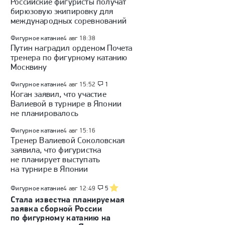
Российские фигуристы получат
бирюзовую экипировку для
международных соревнований
Фигурное катание
4 авг 18:38
Путин наградил орденом Почета
тренера по фигурному катанию
Москвину
Фигурное катание
4 авг 15:52
1
Коган заявил, что участие
Валиевой в турнире в Японии
не планировалось
Фигурное катание
4 авг 15:16
Тренер Валиевой Соколовская
заявила, что фигуристка
не планирует выступать
на турнире в Японии
Фигурное катание
4 авг 12:49
5
Стала известна планируемая
заявка сборной России
по фигурному катанию на