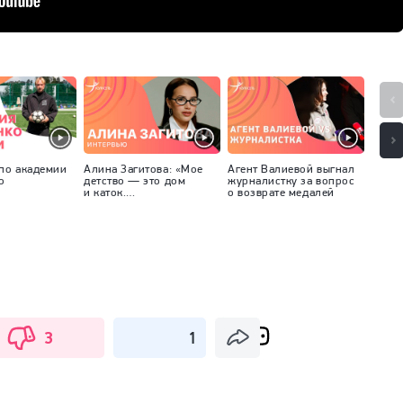
 по академии
Алина Загитова: «Мое
Агент Валиевой выгнал
Олимп
о
детство — это дом
журналистку за вопрос
от Ро
и каток.
о возврате медалей
Росси
На эксперименты
лучши
времени не оставалось.
и инс
Сейчас наверстываю»
шоу
3
1