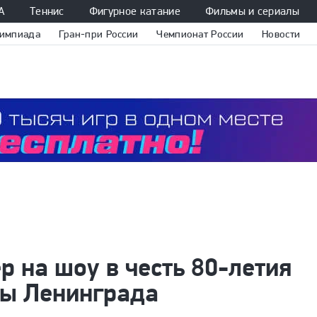
А
Теннис
Фигурное катание
Фильмы и сериалы
импиада
Гран-при России
Чемпионат России
Новости
р на шоу в честь 80-летия
ды Ленинграда