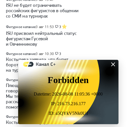
ISU не будет ограничивать
российских фигуристов в общении
со СМИ на турнирах
Фигурное катание
3 авг 11:53
3
ISU присвоил нейтральный статус
фигуристам Гусевой
и Овчинникову
Фигурное катание
3 авг 10:30
3
Костылева заявила, что будет
бороться за всех россиян
на турнирах ISU
Фигурное катание
2 авг 20:40
5
Плющенко: «За границей принято
говорить о благотворительности.
Мы теперь тоже будем
рассказывать, кому и чем
помогаем»
Фигурное катание
2 авг 20:36
Костылева: «Я предполагала, что