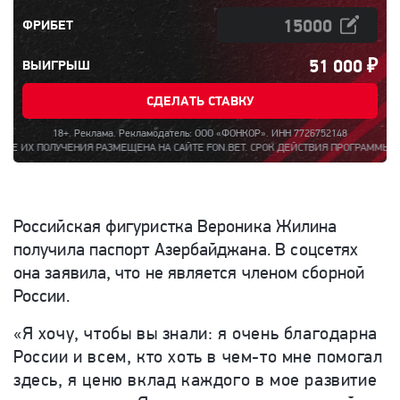
ФРИБЕТ
51 000
₽
ВЫИГРЫШ
СДЕЛАТЬ СТАВКУ
18+. Реклама. Рекламодатель: ООО «ФОНКОР». ИНН 7726752148
 РАЗМЕЩЕНА НА САЙТЕ FON.BET. СРОК ДЕЙСТВИЯ ПРОГРАММЫ ЛОЯЛЬНОСТИ И СОВЕР
Российская фигуристка Вероника Жилина
получила паспорт Азербайджана.
В соцсетях
она заявила, что не является членом сборной
России.
«
Я хочу, чтобы вы знали: я очень благодарна
России и всем, кто хоть в чем-то мне помогал
здесь, я ценю вклад каждого в мое развитие