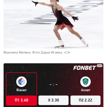
Вероника Жилина.
Фото Дарья Исаева, «СЭ»
:
-
-
Факел
Ахмат
П1 3.40
X 3.30
П2 2.22