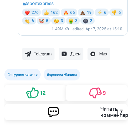
Telegram
Дзен
Max
Фигурное катание
Вероника Жилина
12
9
Читать
17
комментари