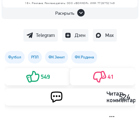
18+. Реклама. Рекламодатель: ООО «ФОНКОР». ИНН 7726752148
Раскрыть
Telegram
Дзен
Max
Футбол
РПЛ
ФК Зенит
ФК Родина
549
41
Читать
524
комментари