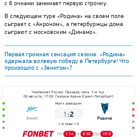
с 6 очками занимает первую строчку.
В следующем туре «Родина» на своем поле
сыграет с «Акроном», а петербуржцы дома
сыграют с московским «Динамо».
Первая громкая сенсация сезона: «Родина»
одержала волевую победу в Петербурге! Что
произошло с «Зенитом»?
Чемпионат России. Премьер-лига. 3-й тур.
09 августа, 17:00. Газпром Арена (Санкт-Петербург)
Матч завершен
1
:
2
Зенит
Родина
1-й тайм
1:0
1.14
8.50
19.0
П1
X
П2