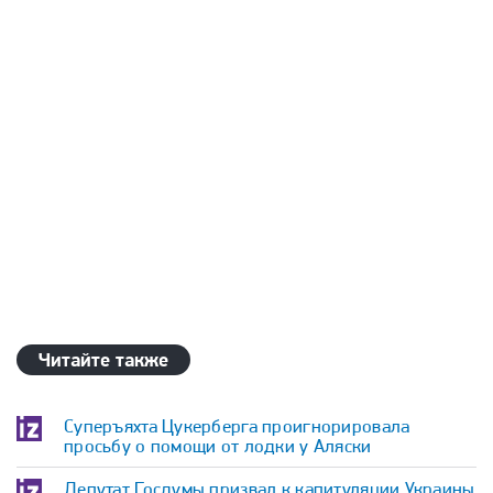
Читайте также
Суперъяхта Цукерберга проигнорировала
просьбу о помощи от лодки у Аляски
Депутат Госдумы призвал к капитуляции Украины