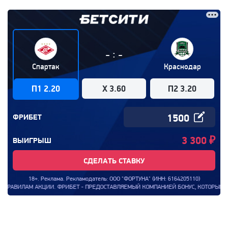
:
-
-
Спартак
Краснодар
П1 2.20
X 3.60
П2 3.20
ФРИБЕТ
3 300
₽
ВЫИГРЫШ
СДЕЛАТЬ СТАВКУ
18+. Реклама. Рекламодатель: ООО "ФОРТУНА" (ИНН: 6164205110)
ИЛАМ АКЦИИ. ФРИБЕТ - ПРЕДОСТАВЛЯЕМЫЙ КОМПАНИЕЙ БОНУС, КОТОРЫМ КЛИЕНТ К