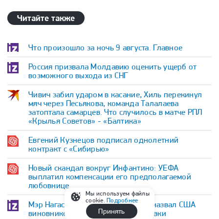
Читайте также
Что произошло за ночь 9 августа. Главное
Россия призвала Молдавию оценить ущерб от
возможного выхода из СНГ
Чивич забил ударом в касание, Хиль перекинул
мяч через Песьякова, команда Талалаева
затоптала самарцев. Что случилось в матче РПЛ
«Крылья Советов» - «Балтика»
Евгений Кузнецов подписал однолетний
контракт с «Сибирью»
Новый скандал вокруг Инфантино: УЕФА
выплатил компенсации его предполагаемой
любовнице
Мы используем файлы
cookie.
Подробнее
Мэр Нагасаки в декларации мира назвал США
Принять
виновником атомной бомбардировки